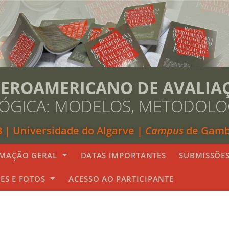
BEROAMERICANO DE AVALIA
LÓGICA: MODELOS, METODOLOG
3 | Universidade do Algarve |
Campus
de Gambe
MAÇÃO GERAL
DATAS IMPORTANTES
SUBMISSÕE
ES E FOTOS
ACESSO AO PARTICIPANTE