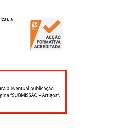
ca), a
ura a eventual publicação
ágina “SUBMISSÃO – Artigos”.