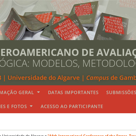
BEROAMERICANO DE AVALIA
LÓGICA: MODELOS, METODOLOG
3 | Universidade do Algarve |
Campus
de Gambe
MAÇÃO GERAL
DATAS IMPORTANTES
SUBMISSÕE
ES E FOTOS
ACESSO AO PARTICIPANTE
a Universidade do Algarve o
“44th International Conference of the Stress, Tr