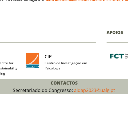
APOIOS
CIP
ntre for
Centro de Investigação em
stainability
Psicologia
ing
CONTACTOS
Secretariado do Congresso:
aidap2023@ualg.pt