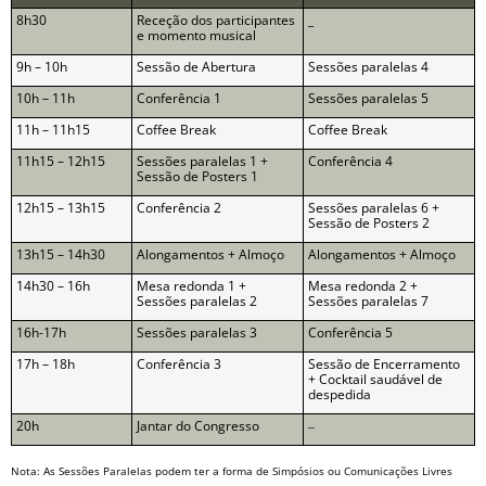
8h30
Receção dos participantes
_
e momento musical
9h – 10h
Sessão de Abertura
Sessões paralelas 4
10h – 11h
Conferência 1
Sessões paralelas 5
11h – 11h15
Coffee Break
Coffee Break
11h15 – 12h15
Sessões paralelas 1 +
Conferência 4
Sessão de Posters 1
12h15 – 13h15
Conferência 2
Sessões paralelas 6 +
Sessão de Posters 2
13h15 – 14h30
Alongamentos + Almoço
Alongamentos + Almoço
14h30 – 16h
Mesa redonda 1 +
Mesa redonda 2 +
Sessões paralelas 2
Sessões paralelas 7
16h-17h
Sessões paralelas 3
Conferência 5
17h – 18h
Conferência 3
Sessão de Encerramento
+ Cocktail saudável de
despedida
20h
Jantar do Congresso
–
Nota: As Sessões Paralelas podem ter a forma de Simpósios ou Comunicações Livres