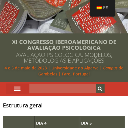
ES
XI CONGRESSO IBEROAMERICANO DE
AVALIAÇÃO PSICOLÓGICA
AVALIAÇÃO PSICOLÓGICA: MODELOS,
METODOLOGIAS E APLICAÇÕES
4 e 5 de maio de 2023 | Universidade do Algarve |
Campus
de
Gambelas | Faro, Portugal
Estrutura geral
DIA 4
DIA 5