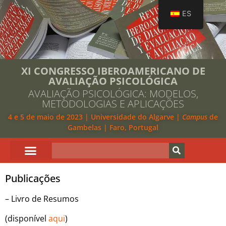
ES
XI CONGRESSO IBEROAMERICANO DE
AVALIAÇÃO PSICOLÓGICA
AVALIAÇÃO PSICOLÓGICA: MODELOS,
METODOLOGIAS E APLICAÇÕES
4 e 5 de maio de 2023 | Universidade do Algarve |
Campus
de
Gambelas | Faro, Portugal
Publicações
– Livro de Resumos
(disponível
aqui
)