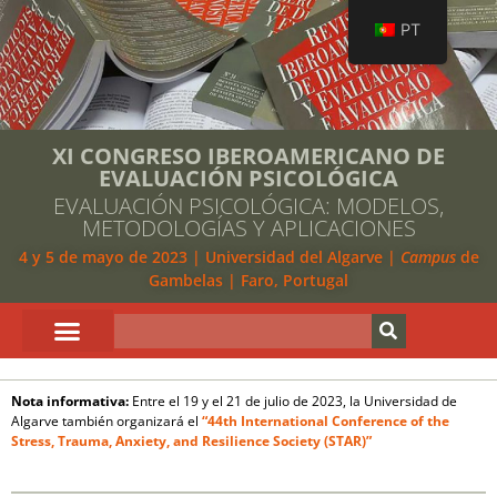
PT
XI CONGRESO IBEROAMERICANO DE
EVALUACIÓN PSICOLÓGICA
EVALUACIÓN PSICOLÓGICA: MODELOS,
METODOLOGÍAS Y APLICACIONES
4 y 5 de mayo de 2023 | Universidad del Algarve |
Campus
de
Gambelas | Faro, Portugal
Nota informativa:
Entre el 19 y el 21 de julio de 2023, la Universidad de
Algarve también organizará el
“44th International Conference of the
Stress, Trauma, Anxiety, and Resilience Society (STAR)”