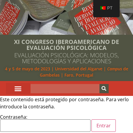
PT
XI CONGRESO IBEROAMERICANO DE
EVALUACIÓN PSICOLÓGICA
EVALUACIÓN PSICOLÓGICA: MODELOS,
METODOLOGÍAS Y APLICACIONES
4 y 5 de mayo de 2023 | Universidad del Algarve |
Campus
de
Gambelas | Faro, Portugal
Este contenido está protegido por contraseña. Para verlo
introduce la contraseña.
Contraseña: