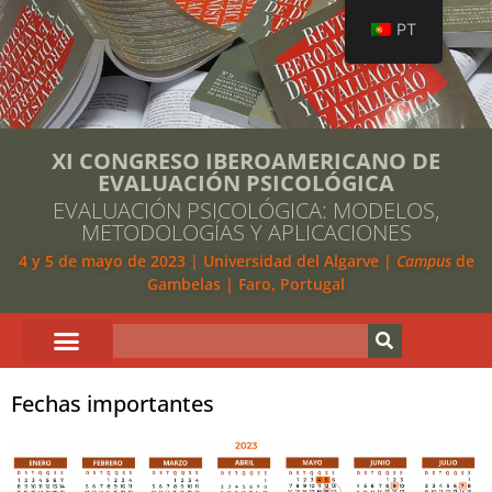
PT
XI CONGRESO IBEROAMERICANO DE
EVALUACIÓN PSICOLÓGICA
EVALUACIÓN PSICOLÓGICA: MODELOS,
METODOLOGÍAS Y APLICACIONES
4 y 5 de mayo de 2023 | Universidad del Algarve |
Campus
de
Gambelas | Faro, Portugal
Fechas importantes