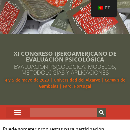
PT
XI CONGRESO IBEROAMERICANO DE
EVALUACIÓN PSICOLÓGICA
EVALUACIÓN PSICOLÓGICA: MODELOS,
METODOLOGÍAS Y APLICACIONES
4 y 5 de mayo de 2023 | Universidad del Algarve |
Campus
de
Gambelas | Faro, Portugal
Puede someter propuestas para participación